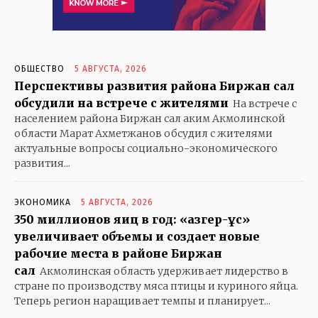
ОБЩЕСТВО
ПРАВИЛЬНЫЕ НОВОСТИ
ПОЛИТИКА
ОБЩЕСТВО
5 АВГУСТА, 2026
ПРОИСШЕСТВИЯ
Перспективы развития района Биржан сал
ЭКОНОМИКА
обсудили на встрече с жителями
На встрече с
СПОРТ
населением района Биржан сал аким Акмолинской
области Марат Ахметжанов обсудил с жителями
ЗДОРОВЬЕ
актуальные вопросы социально-экономического
КУЛЬТУРА
развития...
ЭКСКЛЮЗИВ
В МИРЕ
ЭКОНОМИКА
5 АВГУСТА, 2026
БАБУШКИНЫ СКАЗКИ
350 миллионов яиц в год: «Қазгер-Құс»
увеличивает объемы и создает новые
ГОРОДСКОЙ РОМАНС
рабочие места в районе Биржан
ГРАНИТ НАУКИ…
сал
Акмолинская область удерживает лидерство в
ДЕРЕВЕНЬКА МОЯ
стране по производству мяса птицы и куриного яйца.
ДЕТИ
Теперь регион наращивает темпы и планирует...
ЗАГЛЯНИТЕ В СТАРЫЙ АЛЬБОМ