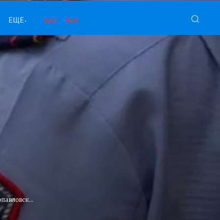
KAZ
RUS
ЕЩЕ
павловск...