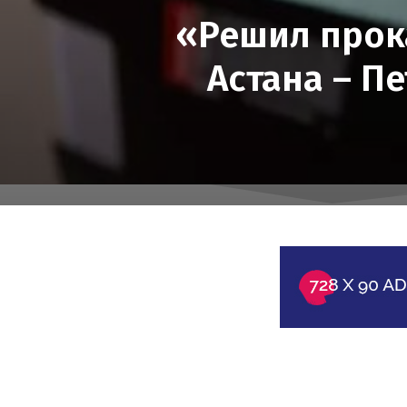
«Решил прока
Астана – П