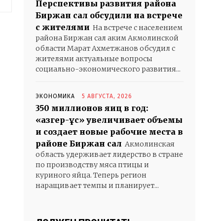
Веб-
Перспективы развития района
Сайт:
Биржан сал обсудили на встрече
с жителями
На встрече с населением
района Биржан сал аким Акмолинской
области Марат Ахметжанов обсудил с
жителями актуальные вопросы
социально-экономического развития...
ЭКОНОМИКА
5 АВГУСТА, 2026
350 миллионов яиц в год:
«Қазгер-Құс» увеличивает объемы
и создает новые рабочие места в
районе Биржан сал
Акмолинская
область удерживает лидерство в стране
по производству мяса птицы и
куриного яйца. Теперь регион
наращивает темпы и планирует...