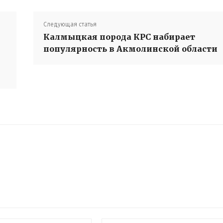
Следующая статья
Калмыцкая порода КРС набирает
популярность в Акмолинской области
US
ВО
ЬНЫЕ НОВОСТИ
КА
ЕСТВИЯ
ИКА
ЬЕ
РА
ЗИВ
ИНЫ СКАЗКИ