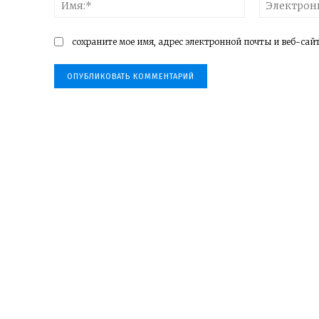
Имя:*
ГОРОДС
ГРАНИТ 
сохраните мое имя, адрес электронной почты и веб-сай
ДЕРЕВЕН
ДЕТИ
ЗАГЛЯНИ
ЗОЛОТА
КОШКИН
КРЕПЧЕ 
ОСОБОЕ
ОТКРЫВ
СКАЗКИ 
СОБАЧЬЯ
ЧТО В И