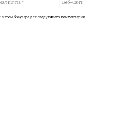
Электронная
КОЙ РОМАНС
почта:*
НАУКИ…
т в этом браузере для следующего комментария.
ЬКА МОЯ
ТЕ В СТАРЫЙ АЛЬБОМ
Я ШКАТУЛКА
 ДОМ
ЗА БАРАНКУ ДЕРЖИСЬ, ШОФЕР
 МНЕНИЕ
АЕМ МИР
НА НОЧЬ. И НЕ ТОЛЬКО
 РАДОСТЬ
МЕНИ МОЕМ