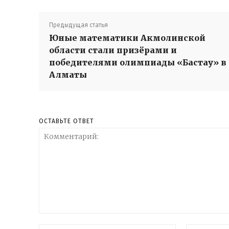
Предыдущая статья
Юные математики Акмолинской
области стали призёрами и
KAZ
R
победителями олимпиады «Бастау» в
Алматы
ОБЩЕСТ
ПРАВИЛ
ПОЛИТИ
ОСТАВЬТЕ ОТВЕТ
ПРОИСШ
ЭКОНОМ
СПОРТ
ЗДОРОВ
КУЛЬТУ
ЭКСКЛЮ
В МИРЕ
Комментарий:
БАБУШК