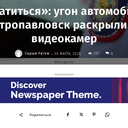
титься»: угон автомоб
етропавловск раскрыл
видеокамер
-
Сырым Рүстем
207
30 МАРТА, 2026
0
Фото:gov.kz
- Advertisment -
Поделиться