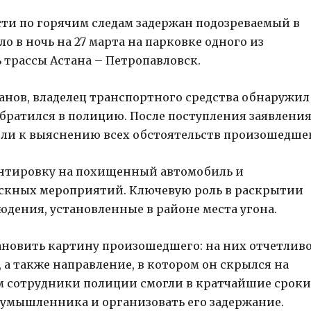
ти по горячим следам задержан подозреваемый в
 в ночь на 27 марта на парковке одного из
трассы Астана – Петропавловск.
нов, владелец транспортного средства обнаружил
братился в полицию. После поступления заявлени
ли к выяснению всех обстоятельств произошедшег
нтировку на похищенный автомобиль и
скных мероприятий. Ключевую роль в раскрытии
дения, установленные в районе места угона.
тановить картину произошедшего: на них отчетлив
а также направление, в котором он скрылся на
м сотрудники полиции смогли в кратчайшие сроки
оумышленника и организовать его задержание.