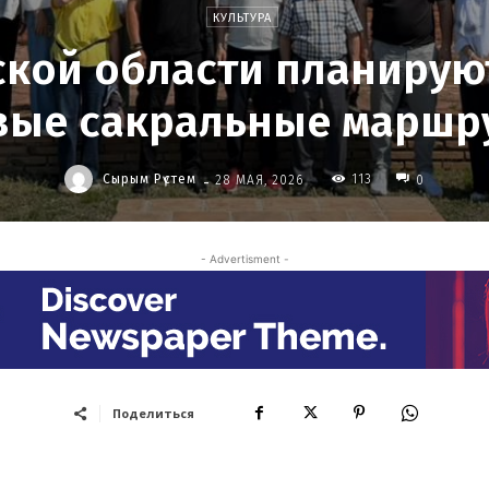
КУЛЬТУРА
кой области планирую
вые сакральные маршр
-
Сырым Рүстем
113
28 МАЯ, 2026
0
- Advertisment -
Поделиться