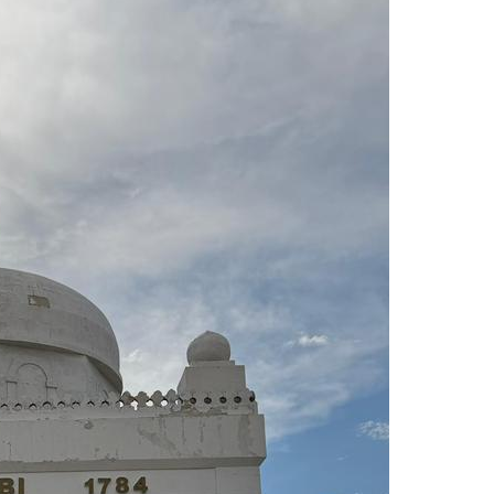
US
ВО
ЬНЫЕ НОВОСТИ
КА
ЕСТВИЯ
ИКА
ЬЕ
РА
ЗИВ
ИНЫ СКАЗКИ