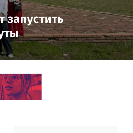
т запустить
уты