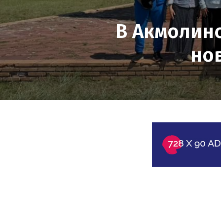
В Акмолинс
но