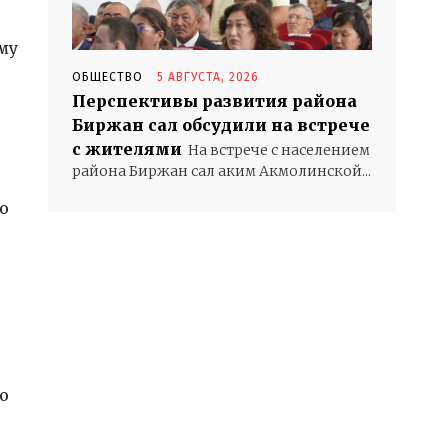
му
ОБЩЕСТВО
5 АВГУСТА, 2026
Перспективы развития района
Биржан сал обсудили на встрече
с жителями
На встрече с населением
района Биржан сал аким Акмолинской...
о
о