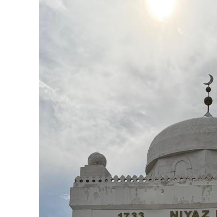
KAZ
R
ОБЩЕСТ
ПРАВИЛ
ПОЛИТИ
ПРОИСШ
ЭКОНОМ
СПОРТ
ЗДОРОВ
КУЛЬТУ
ЭКСКЛЮ
В МИРЕ
БАБУШК