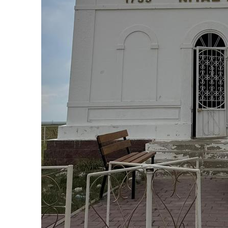
ГОРОДС
ГРАНИТ 
ДЕРЕВЕН
ДЕТИ
ЗАГЛЯНИ
ЗОЛОТА
КОШКИН
КРЕПЧЕ 
ОСОБОЕ
ОТКРЫВ
СКАЗКИ 
СОБАЧЬЯ
ЧТО В И