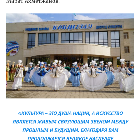
Марат Ахметжанов.
«КУЛЬТУРА – ЭТО ДУША НАЦИИ, А ИСКУССТВО
ЯВЛЯЕТСЯ ЖИВЫМ СВЯЗУЮЩИМ ЗВЕНОМ МЕЖДУ
ПРОШЛЫМ И БУДУЩИМ. БЛАГОДАРЯ ВАМ
ПРОДОЛЖАЕТСЯ ВЕЛИКОЕ НАСЛЕДИЕ