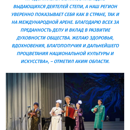
ВЫДАЮЩИХСЯ ДЕЯТЕЛЕЙ СТЕПИ, А НАШ РЕГИОН
УВЕРЕННО ПОКАЗЫВАЕТ СЕБЯ КАК В СТРАНЕ, ТАК И
НА МЕЖДУНАРОДНОЙ АРЕНЕ. БЛАГОДАРЮ ВСЕХ ЗА
ПРЕДАННОСТЬ ДЕЛУ И ВКЛАД В РАЗВИТИЕ
ДУХОВНОСТИ ОБЩЕСТВА. ЖЕЛАЮ ЗДОРОВЬЯ,
ВДОХНОВЕНИЯ, БЛАГОПОЛУЧИЯ И ДАЛЬНЕЙШЕГО
ПРОЦВЕТАНИЯ НАЦИОНАЛЬНОЙ КУЛЬТУРЫ И
ИСКУССТВА», – ОТМЕТИЛ АКИМ ОБЛАСТИ.