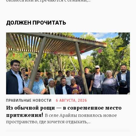
КОШКИН ДОМ
КРЕПЧЕ ЗА БАРАНКУ ДЕРЖИСЬ, ШОФЕР
ДОЛЖЕН ПРОЧИТАТЬ
ОСОБОЕ МНЕНИЕ
ОТКРЫВАЕМ МИР
СКАЗКИ НА НОЧЬ. И НЕ ТОЛЬКО
СОБАЧЬЯ РАДОСТЬ
ЧТО В ИМЕНИ МОЕМ
ПРАВИЛЬНЫЕ НОВОСТИ
6 АВГУСТА, 2026
Из обычной рощи — в современное место
притяжения!
В селе Арайлы появилось новое
пространство, где хочется отдыхать,...