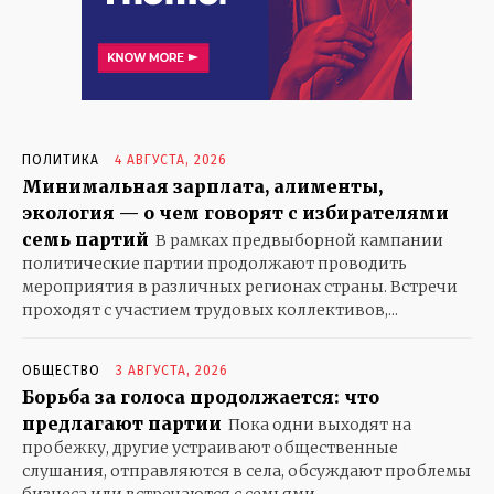
ПРАВИЛЬНЫЕ НОВОСТИ
ПОЛИТИКА
ПРОИСШЕСТВИЯ
ЭКОНОМИКА
СПОРТ
ПОЛИТИКА
4 АВГУСТА, 2026
ЗДОРОВЬЕ
Минимальная зарплата, алименты,
КУЛЬТУРА
экология — о чем говорят с избирателями
семь партий
ЭКСКЛЮЗИВ
В рамках предвыборной кампании
политические партии продолжают проводить
В МИРЕ
мероприятия в различных регионах страны. Встречи
БАБУШКИНЫ СКАЗКИ
проходят с участием трудовых коллективов,...
ГОРОДСКОЙ РОМАНС
ГРАНИТ НАУКИ…
ОБЩЕСТВО
3 АВГУСТА, 2026
ДЕРЕВЕНЬКА МОЯ
Борьба за голоса продолжается: что
предлагают партии
Пока одни выходят на
ДЕТИ
пробежку, другие устраивают общественные
ЗАГЛЯНИТЕ В СТАРЫЙ АЛЬБОМ
слушания, отправляются в села, обсуждают проблемы
ЗОЛОТАЯ ШКАТУЛКА
бизнеса или встречаются с семьями,...