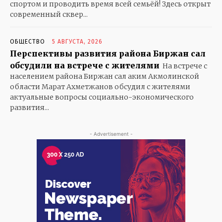
спортом и проводить время всей семьёй! Здесь открыт
современный сквер...
ОБЩЕСТВО
5 АВГУСТА, 2026
Перспективы развития района Биржан сал
обсудили на встрече с жителями
На встрече с
населением района Биржан сал аким Акмолинской
области Марат Ахметжанов обсудил с жителями
актуальные вопросы социально-экономического
развития...
KAZ
RUS
ОБЩЕСТВО
- Advertisement -
ПРАВИЛЬНЫЕ НОВОСТИ
ПОЛИТИКА
ПРОИСШЕСТВИЯ
ЭКОНОМИКА
СПОРТ
ЗДОРОВЬЕ