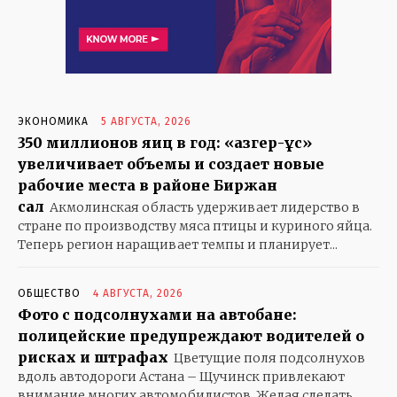
КУЛЬТУРА
ЭКСКЛЮЗИВ
В МИРЕ
БАБУШКИНЫ СКАЗКИ
ГОРОДСКОЙ РОМАНС
ЭКОНОМИКА
5 АВГУСТА, 2026
350 миллионов яиц в год: «Қазгер-Құс»
ГРАНИТ НАУКИ…
увеличивает объемы и создает новые
ДЕРЕВЕНЬКА МОЯ
рабочие места в районе Биржан
ДЕТИ
сал
Акмолинская область удерживает лидерство в
ЗАГЛЯНИТЕ В СТАРЫЙ АЛЬБОМ
стране по производству мяса птицы и куриного яйца.
ЗОЛОТАЯ ШКАТУЛКА
Теперь регион наращивает темпы и планирует...
КОШКИН ДОМ
КРЕПЧЕ ЗА БАРАНКУ ДЕРЖИСЬ, ШОФЕР
ОБЩЕСТВО
4 АВГУСТА, 2026
Фото с подсолнухами на автобане:
ОСОБОЕ МНЕНИЕ
полицейские предупреждают водителей о
ОТКРЫВАЕМ МИР
рисках и штрафах
Цветущие поля подсолнухов
СКАЗКИ НА НОЧЬ. И НЕ ТОЛЬКО
вдоль автодороги Астана – Щучинск привлекают
СОБАЧЬЯ РАДОСТЬ
внимание многих автомобилистов. Желая сделать