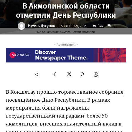
В Акмолинской области
отметили День Республики
-
Рамиль Дусумов
144
27 ОКТЯБРЯ, 2025
0
Фото: акимат Акмолинской области
- Advertisment -
В Кокшетау прошло торжественное собрание,
посвящённое Дню Республики. В рамках
мероприятия были награждены
государственными наградами более 50
акмолинцев, внесших значительный вклад в
социально-экономическое развитие региона.