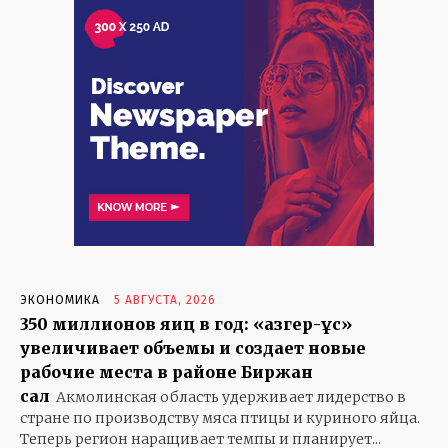
KAZ
RUS
ЭКОНОМИКА
5 АВГУСТА, 2026
350 миллионов яиц в год: «Қазгер-Құс»
ОБЩЕСТВО
увеличивает объемы и создает новые
ПРАВИЛЬНЫЕ НОВОСТИ
рабочие места в районе Биржан
сал
ПОЛИТИКА
Акмолинская область удерживает лидерство в
стране по производству мяса птицы и куриного яйца.
ПРОИСШЕСТВИЯ
Теперь регион наращивает темпы и планирует...