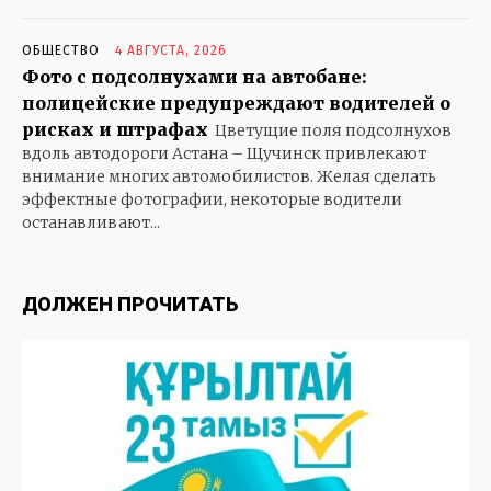
ЭКОНОМИКА
СПОРТ
ОБЩЕСТВО
4 АВГУСТА, 2026
ЗДОРОВЬЕ
Фото с подсолнухами на автобане:
КУЛЬТУРА
полицейские предупреждают водителей о
рисках и штрафах
ЭКСКЛЮЗИВ
Цветущие поля подсолнухов
вдоль автодороги Астана – Щучинск привлекают
В МИРЕ
внимание многих автомобилистов. Желая сделать
БАБУШКИНЫ СКАЗКИ
эффектные фотографии, некоторые водители
останавливают...
ГОРОДСКОЙ РОМАНС
ГРАНИТ НАУКИ…
ДЕРЕВЕНЬКА МОЯ
ДОЛЖЕН ПРОЧИТАТЬ
ДЕТИ
ЗАГЛЯНИТЕ В СТАРЫЙ АЛЬБОМ
ЗОЛОТАЯ ШКАТУЛКА
КОШКИН ДОМ
КРЕПЧЕ ЗА БАРАНКУ ДЕРЖИСЬ, ШОФЕР
ОСОБОЕ МНЕНИЕ