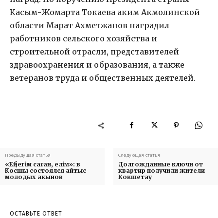
Касым-Жомарта Токаева аким Акмолинской
области Марат Ахметжанов наградил
работников сельского хозяйства и
строительной отрасли, представителей
здравоохранения и образования, а также
ветеранов труда и общественных деятелей.
Предыдущая статья
Следующая статья
«Еңбегім саған, елім»: в
Долгожданные ключи от
Косшы состоялся айтыс
квартир получили жители
молодых акынов
Кокшетау
ОСТАВЬТЕ ОТВЕТ