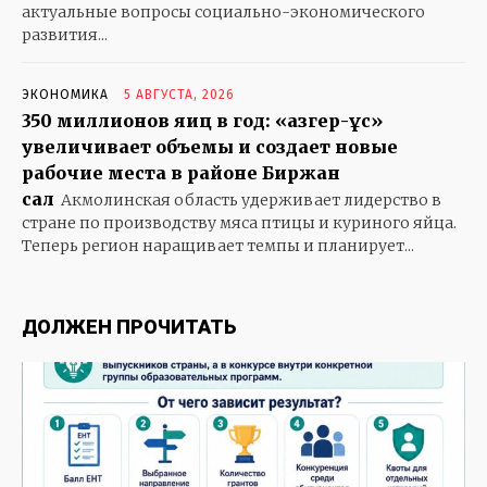
актуальные вопросы социально-экономического
развития...
KAZ
RUS
ЭКОНОМИКА
5 АВГУСТА, 2026
350 миллионов яиц в год: «Қазгер-Құс»
ОБЩЕСТВО
увеличивает объемы и создает новые
рабочие места в районе Биржан
ПРАВИЛЬНЫЕ НОВОСТИ
сал
Акмолинская область удерживает лидерство в
ПОЛИТИКА
стране по производству мяса птицы и куриного яйца.
ПРОИСШЕСТВИЯ
Теперь регион наращивает темпы и планирует...
ЭКОНОМИКА
СПОРТ
ДОЛЖЕН ПРОЧИТАТЬ
ЗДОРОВЬЕ
КУЛЬТУРА
ЭКСКЛЮЗИВ
В МИРЕ
БАБУШКИНЫ СКАЗКИ
ГОРОДСКОЙ РОМАНС