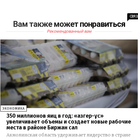
СВЯ
Вам также может понравиться
Рекомендованный вам
ЭКОНОМИКА
350 миллионов яиц в год: «Қазгер-Құс»
увеличивает объемы и создает новые рабочие
места в районе Биржан сал
Акмолинская область удерживает лидерство в стране