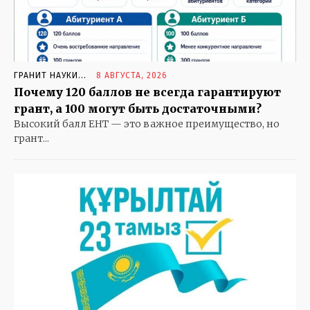
ГРАНИТ НАУКИ…
ДЕРЕВЕНЬКА МОЯ
ДЕТИ
ГРАНИТ НАУКИ...
8 АВГУСТА, 2026
ЗАГЛЯНИТЕ В СТАРЫЙ АЛЬБОМ
Почему 120 баллов не всегда гарантируют
ЗОЛОТАЯ ШКАТУЛКА
грант, а 100 могут быть достаточными?
КОШКИН ДОМ
Высокий балл ЕНТ — это важное преимущество, но
КРЕПЧЕ ЗА БАРАНКУ ДЕРЖИСЬ, ШОФЕР
грант...
ОСОБОЕ МНЕНИЕ
ОТКРЫВАЕМ МИР
СКАЗКИ НА НОЧЬ. И НЕ ТОЛЬКО
СОБАЧЬЯ РАДОСТЬ
ЧТО В ИМЕНИ МОЕМ