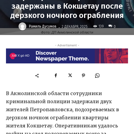
задержаны в Кокшетау после
дерзкого ночного ограбления
-
Рамиль Дусумов
139
2 ДЕКАБРЯ, 2025
0
Фото: ДП Акмолинской области
- Advertisment -
В Акмолинской области сотрудники
криминальной полиции задержали двух
жителей Петропавловска, подозреваемых в
дерзком ночном ограблении квартиры
жителя Кокшетау. Оперативникам удалось
выйти на след подозреваемых всего за