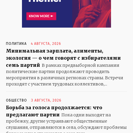
ПОЛИТИКА
4 АВГУСТА, 2026
Минимальная зарплата, алименты,
экология — о чем говорят с избирателями
KAZ
RUS
семь партий
В рамках предвыборной кампании
политические партии продолжают проводить
ОБЩЕСТВО
мероприятия в различных регионах страны. Встречи
ПРАВИЛЬНЫЕ НОВОСТИ
проходят с участием трудовых коллективов,...
ПОЛИТИКА
ПРОИСШЕСТВИЯ
ОБЩЕСТВО
3 АВГУСТА, 2026
ЭКОНОМИКА
Борьба за голоса продолжается: что
предлагают партии
СПОРТ
Пока одни выходят на
пробежку, другие устраивают общественные
ЗДОРОВЬЕ
слушания, отправляются в села, обсуждают проблемы
КУЛЬТУРА