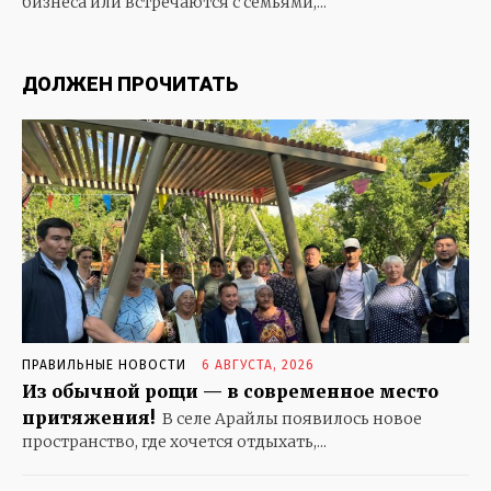
бизнеса или встречаются с семьями,...
ЭКСКЛЮЗИВ
В МИРЕ
ДОЛЖЕН ПРОЧИТАТЬ
БАБУШКИНЫ СКАЗКИ
ГОРОДСКОЙ РОМАНС
ГРАНИТ НАУКИ…
ДЕРЕВЕНЬКА МОЯ
ДЕТИ
ЗАГЛЯНИТЕ В СТАРЫЙ АЛЬБОМ
ЗОЛОТАЯ ШКАТУЛКА
КОШКИН ДОМ
КРЕПЧЕ ЗА БАРАНКУ ДЕРЖИСЬ, ШОФЕР
ПРАВИЛЬНЫЕ НОВОСТИ
6 АВГУСТА, 2026
ОСОБОЕ МНЕНИЕ
Из обычной рощи — в современное место
ОТКРЫВАЕМ МИР
притяжения!
В селе Арайлы появилось новое
СКАЗКИ НА НОЧЬ. И НЕ ТОЛЬКО
пространство, где хочется отдыхать,...
СОБАЧЬЯ РАДОСТЬ