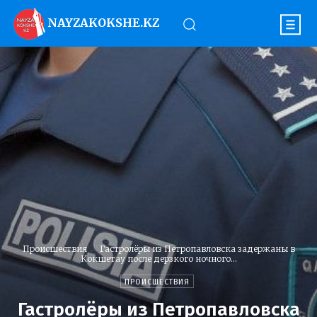
NAYZAKOKSHE.KZ
Происшествия
Гастролёры из Петропавловска задержаны в
Кокшетау после дерзкого ночного...
ПРОИСШЕСТВИЯ
Гастролёры из Петропавловска