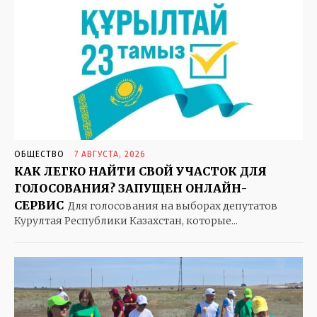
KAZ
RUS
ОБЩЕСТВО
ПРАВИЛЬНЫЕ НОВОСТИ
ОБЩЕСТВО
7 АВГУСТА, 2026
КАК ЛЕГКО НАЙТИ СВОЙ УЧАСТОК ДЛЯ
ПОЛИТИКА
ГОЛОСОВАНИЯ? ЗАПУЩЕН ОНЛАЙН-
ПРОИСШЕСТВИЯ
СЕРВИС
Для голосования на выборах депутатов
ЭКОНОМИКА
Курултая Республики Казахстан, которые...
СПОРТ
ЗДОРОВЬЕ
КУЛЬТУРА
ЭКСКЛЮЗИВ
В МИРЕ