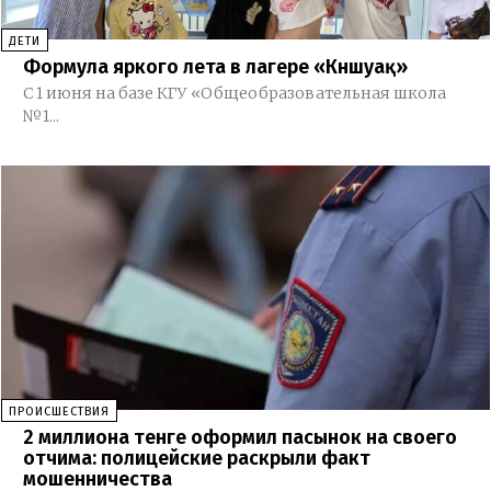
ДЕТИ
Формула яркого лета в лагере «Күншуақ»
С 1 июня на базе КГУ «Общеобразовательная школа
№1...
ПРОИСШЕСТВИЯ
2 миллиона тенге оформил пасынок на своего
отчима: полицейские раскрыли факт
мошенничества