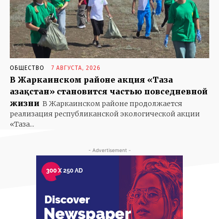
БАБУШКИНЫ СКАЗКИ
ГОРОДСКОЙ РОМАНС
ГРАНИТ НАУКИ…
ДЕРЕВЕНЬКА МОЯ
ОБЩЕСТВО
7 АВГУСТА, 2026
ДЕТИ
В Жаркаинском районе акция «Таза
ЗАГЛЯНИТЕ В СТАРЫЙ АЛЬБОМ
Қазақстан» становится частью повседневной
ЗОЛОТАЯ ШКАТУЛКА
жизни
В Жаркаинском районе продолжается
КОШКИН ДОМ
реализация республиканской экологической акции
«Таза...
КРЕПЧЕ ЗА БАРАНКУ ДЕРЖИСЬ, ШОФЕР
ОСОБОЕ МНЕНИЕ
- Advertisement -
ОТКРЫВАЕМ МИР
СКАЗКИ НА НОЧЬ. И НЕ ТОЛЬКО
СОБАЧЬЯ РАДОСТЬ
ЧТО В ИМЕНИ МОЕМ