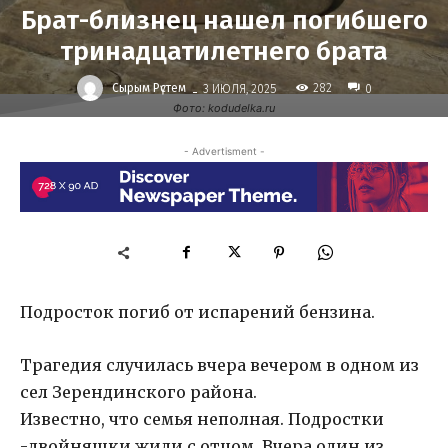
Брат-близнец нашел погибшего
тринадцатилетнего брата
-
Сырым Рүстем
282
3 ИЮЛЯ, 2025
0
Фото: kodudelka.ru
- Advertisment -
Подросток погиб от испарений бензина.
Трагедия случилась вчера вечером в одном из
сел Зерендинского района.
Известно, что семья неполная. Подростки
-двойняшки жили с отцом. Вчера один из