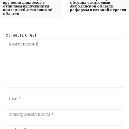
вручения дипломов с
обсудил с жителями
отличием выпускникам
Акмолинской области
колледжей Акмолинской
реформы в газовой отрасли
области
ОСТАВЬТЕ ОТВЕТ
Комментарий:
Им
Эл
поч
Ве