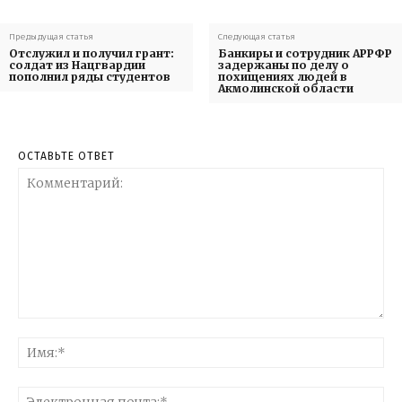
Предыдущая статья
Следующая статья
Отслужил и получил грант:
Банкиры и сотрудник АРРФР
солдат из Нацгвардии
задержаны по делу о
пополнил ряды студентов
похищениях людей в
Акмолинской области
ОСТАВЬТЕ ОТВЕТ
Комментарий:
Им
Эл