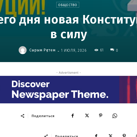
ОБЩЕСТВО
его дня новая Конститу
в силу
-
Сырым Рүстем
61
1 ИЮЛЯ, 2026
0
- Advertisment -
Поделиться
Поделиться