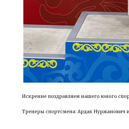
ГОРОДС
ГРАНИТ 
ДЕРЕВЕН
ДЕТИ
ЗАГЛЯНИ
ЗОЛОТА
КОШКИН
КРЕПЧЕ 
ОСОБОЕ
ОТКРЫВ
СКАЗКИ 
Искренне поздравляем нашего юного спор
СОБАЧЬЯ
ЧТО В И
Тренеры спортсмена: Ардак Нуржанович 