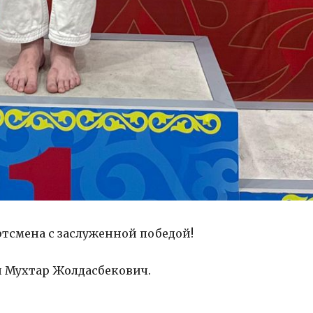
КОЙ РОМАНС
НАУКИ…
ЬКА МОЯ
ТЕ В СТАРЫЙ АЛЬБОМ
Я ШКАТУЛКА
 ДОМ
ЗА БАРАНКУ ДЕРЖИСЬ, ШОФЕР
 МНЕНИЕ
АЕМ МИР
НА НОЧЬ. И НЕ ТОЛЬКО
тсмена с заслуженной победой!
 РАДОСТЬ
МЕНИ МОЕМ
и Мухтар Жолдасбекович.