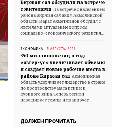
Биржан сал обсудили на встрече
с жителями
На встрече с населением
района Биржан сал аким Акмолинской
области Марат Ахметжанов обсудил с
жителями актуальные вопросы
социально-экономического развития...
ЭКОНОМИКА
5 АВГУСТА, 2026
350 миллионов яиц в год:
«Қазгер-Құс» увеличивает объемы
и создает новые рабочие места в
районе Биржан сал
Акмолинская
область удерживает лидерство в стране
по производству мяса птицы и
куриного яйца. Теперь регион
наращивает темпы и планирует...
ДОЛЖЕН ПРОЧИТАТЬ