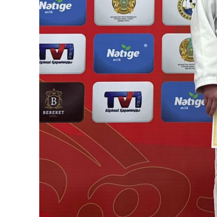
KAZ
R
ОБЩЕСТ
ПРАВИЛ
ПОЛИТИ
ПРОИСШ
ЭКОНОМ
СПОРТ
ЗДОРОВ
КУЛЬТУ
ЭКСКЛЮ
В МИРЕ
БАБУШК