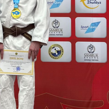
US
ВО
ЬНЫЕ НОВОСТИ
КА
ЕСТВИЯ
ИКА
ЬЕ
РА
ЗИВ
ИНЫ СКАЗКИ