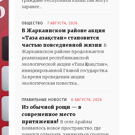
граждане Республики Казахстан могут
заранее...
ОБЩЕСТВО
7 АВГУСТА, 2026
В Жаркаинском районе акция
«Таза Қазақстан» становится
частью повседневной жизни
В
Жаркаинском районе продолжается
реализация республиканской
экологической акции «Таза Қазақстан»,
инициированной Главой государства.
За время проведения акции
экологическая повестка...
ПРАВИЛЬНЫЕ НОВОСТИ
6 АВГУСТА, 2026
Из обычной рощи — в
современное место
притяжения!
В селе Арайлы
появилось новое пространство, где
хочется отдыхать, заниматься спортом