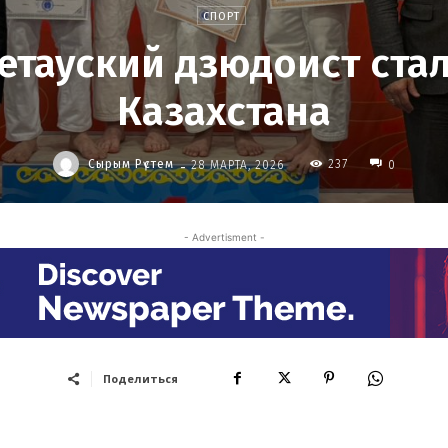
СПОРТ
тауский дзюдоист ста
Казахстана
-
Сырым Рүстем
237
28 МАРТА, 2026
0
- Advertisment -
Поделиться