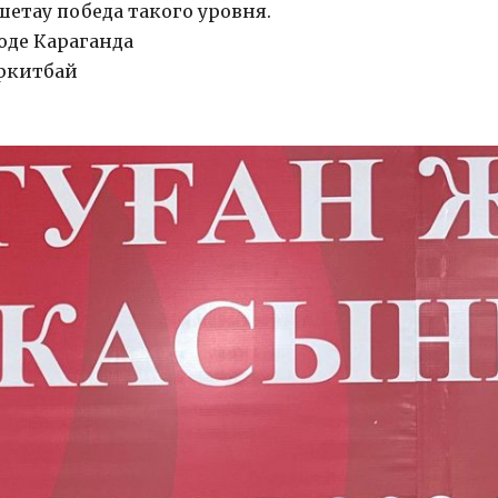
шетау победа такого уровня.
роде Караганда
ркитбай