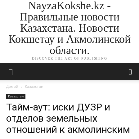
NayzaKokshe.kz -
Правильные новости
Казахстана. Новости
Кокшетау и Акмолинской
области.
DISCOVER THE ART OF PUBLISHING
Домой
Казахстан
Казахстан
Тайм-аут: иски ДУЗР и
отделов земельных
отношений к акмолинским