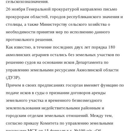
сельскохозназначения.
26 ноября Генеральной прокуратурой направлено письмо
прокурорам областей, городов республиканского значения и
столицы, а также Министерству сельского хозяйства о
необходимости принятия мер по исполнению данного
протокольного решения.
Как известно, в течение последних двух лет порядка 180
акмолинских аграриев остались без земельных участков по
решению судов на основании исков Департамента по
управлению земельными ресурсами Акмолинской области
(ДУЗР).
Причем в своих предписаниях госорган вменяет функцию по
подаче исков в суды о признании договоров аренды
земельного участка и временного безвозмездного
землепользования недействительными районным и
городским отделам земельных отношений. Между тем,
согласно приказу Комитета по управлению земельными
ресурсами МСХ от 15 февраля т.г. №199 н/к «Об