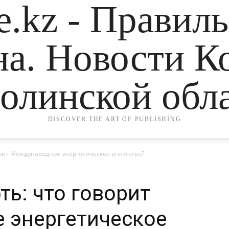
.kz - Правил
на. Новости К
олинской обла
DISCOVER THE ART OF PUBLISHING
орит Международное энергетическое агентство?
ть: что говорит
 энергетическое