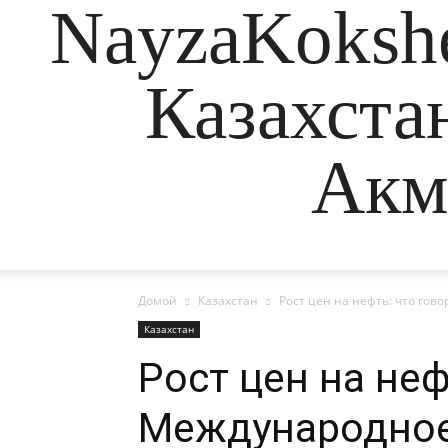
NayzaKokshe
Казахста
Акм
Домой
Казахстан
Рост цен на нефть: что гов
Казахстан
Рост цен на неф
Международное