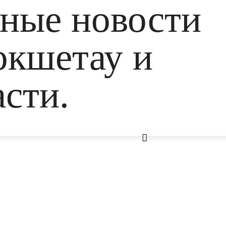
ьные новости
окшетау и
сти.