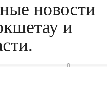
ьные новости
окшетау и
сти.