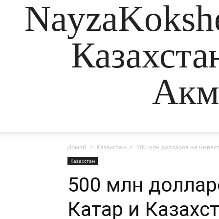
NayzaKokshe
Казахста
Акм
Домой
Казахстан
500 млн долларов на инвест
Казахстан
500 млн доллар
Катар и Казахс