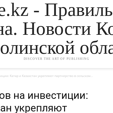
.kz - Правил
на. Новости К
олинской обла
DISCOVER THE ART OF PUBLISHING
иции: Катар и Казахстан укрепляют партнерство в сельском...
ов на инвестиции:
тан укрепляют