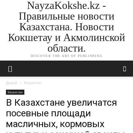
NayzaKokshe.kz -
Правильные новости
Казахстана. Новости
Кокшетау и Акмолинской
области.
DISCOVER THE ART OF PUBLISHING
Домой
Казахстан
Казахстан
В Казахстане увеличатся
посевные площади
масличных, кормовых