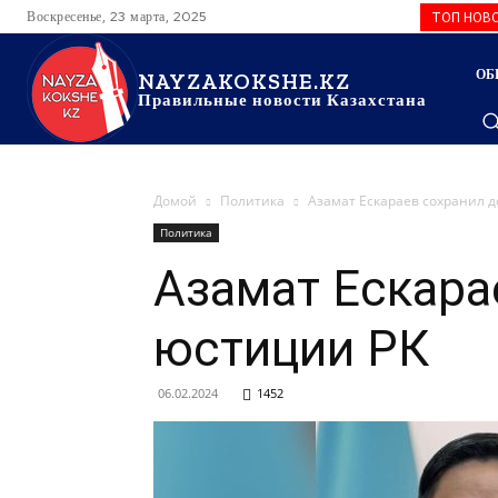
Воскресенье, 23 марта, 2025
ТОП НОВ
ОБ
NAYZAKOKSHE.KZ
Правильные новости Казахстана
Домой
Политика
Азамат Ескараев сохранил 
Политика
Азамат Ескара
юстиции РК
06.02.2024
1452