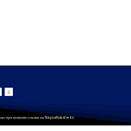
ьно при наличии ссылки на NayzaKokshe.kz.