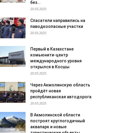
без...
20.03.2025
Спасатели направились на
паводкоопасные участки
20.03.2025
Первый в Казахстане
комьюнити-центр
международного уровня
открылся в Косшы
20.03.2025
Через Акмолинскую область
пройдёт новая
республиканская автодорога
20.03.2025
В Акмолинской области
построят круглогодичный
аквапарк и новые
туристические объекты