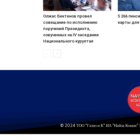
Олжас Бектенов провел
5 266 пенс
совещание по исполнению
карты для
поручений Президента,
озвученных на IV заседании
Национального курултая
© 2024 ТОО "Газиз и К" ИА "Найза Кокше" 