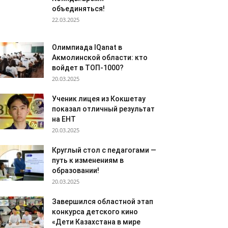
объединяться!
22.03.2025
Олимпиада IQanat в
Акмолинской области: кто
войдет в ТОП-1000?
20.03.2025
Ученик лицея из Кокшетау
показал отличный результат
на ЕНТ
20.03.2025
Круглый стол с педагогами —
путь к изменениям в
образовании!
20.03.2025
Завершился областной этап
конкурса детского кино
«Дети Казахстана в мире