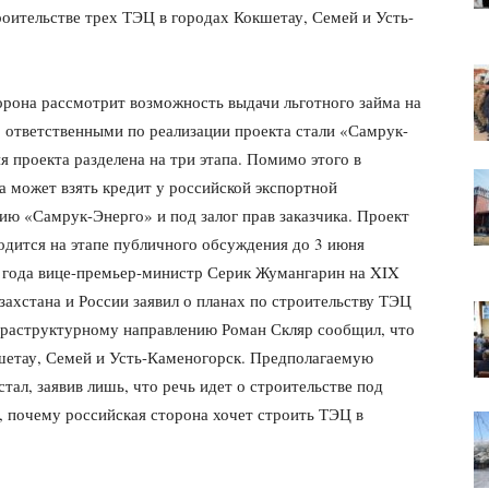
роительстве трех ТЭЦ в городах Кокшетау, Семей и Усть-
орона рассмотрит возможность выдачи льготного займа на
о ответственными по реализации проекта стали «Самрук-
 проекта разделена на три этапа. Помимо этого в
а может взять кредит у российской экспортной
ию «Самрук-Энерго» и под залог прав заказчика. Проект
одится на этапе публичного обсуждения до 3 июня
 года вице-премьер-министр Серик Жумангарин на XIX
ахстана и России заявил о планах по строительству ТЭЦ
фраструктурному направлению Роман Скляр сообщил, что
кшетау, Семей и Усть-Каменогорск. Предполагаемую
тал, заявив лишь, что речь идет о строительстве под
л, почему российская сторона хочет строить ТЭЦ в