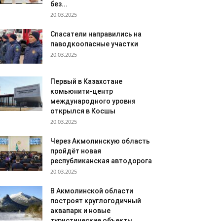
без...
20.03.2025
Спасатели направились на
паводкоопасные участки
20.03.2025
Первый в Казахстане
комьюнити-центр
международного уровня
открылся в Косшы
20.03.2025
Через Акмолинскую область
пройдёт новая
республиканская автодорога
20.03.2025
В Акмолинской области
построят круглогодичный
аквапарк и новые
туристические объекты