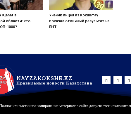
 IQanat в
Ученик лицея из Кокшетау
ой области: кто
показал отличный результат на
ТОП-1000?
ЕНТ
NAYZAKOKSHE.KZ
Правильные новости Казахстана
Полное или частичное копирование материалов сайта допускается исключител