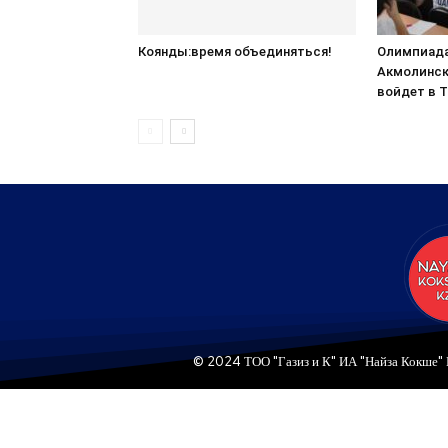
Коянды:время объединяться!
Олимпиада
Акмолинск
войдет в 
© 2024 ТОО "Газиз и К" ИА "Найза Кокше" 