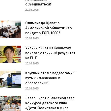
объединяться!
22.03.2025
Олимпиада IQanat в
Акмолинской области: кто
войдет в ТОП-1000?
20.03.2025
Ученик лицея из Кокшетау
показал отличный результат
на ЕНТ
20.03.2025
Круглый стол с педагогами —
путь к изменениям в
образовании!
20.03.2025
Завершился областной этап
конкурса детского кино
«Дети Казахстана в мире