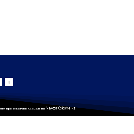
ьно при наличии ссылки на NayzaKokshe.kz.