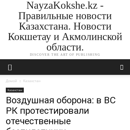
NayzaKokshe.kz -
Правильные новости
Казахстана. Новости
Кокшетау и Акмолинской
области.
DISCOVER THE ART OF PUBLISHING
Домой
Казахстан
Казахстан
Воздушная оборона: в ВС
РК протестировали
отечественные