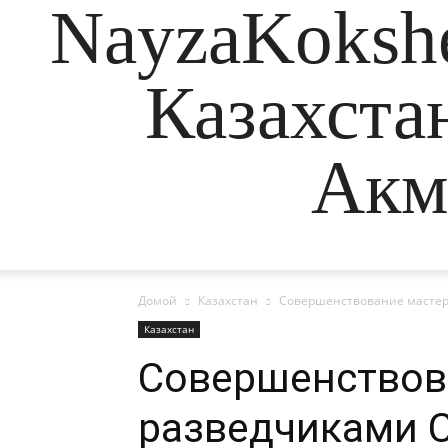
NayzaKokshe
Казахста
Акм
Домой
Казахстан
Совершенствование мастерс
Казахстан
Совершенствова
разведчиками С