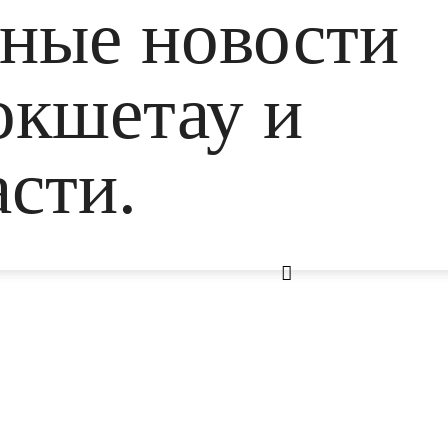
ьные новости
окшетау и
сти.