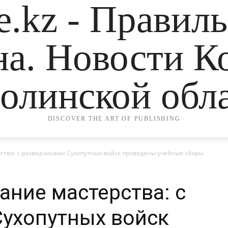
.kz - Правил
на. Новости К
олинской обла
DISCOVER THE ART OF PUBLISHING
тва: с разведчиками Сухопутных войск проведены учебные сборы
ние мастерства: с
ухопутных войск