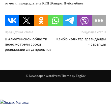
отметил председатель КГД Жандос Дуйсембиев.
Источник:
lsm.kz
Предыдущая статья
Следующая статья
В Алматинской области
Кейбір көліктер арзандайды
пересмотрели сроки
– сарапшы
реализации двух проектов
© Newspaper WordPress Theme by TagDiv