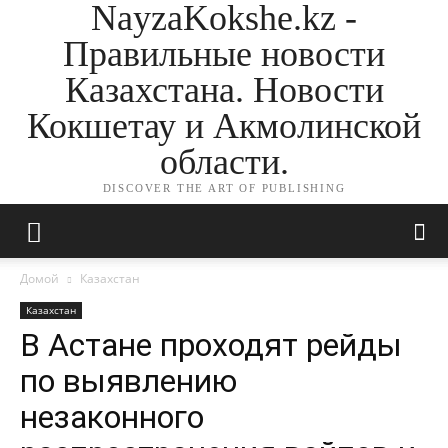
NayzaKokshe.kz -
Правильные новости
Казахстана. Новости
Кокшетау и Акмолинской
области.
DISCOVER THE ART OF PUBLISHING
Домой
Казахстан
Казахстан
В Астане проходят рейды
по выявлению
незаконного