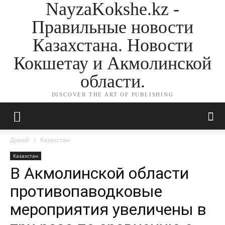
NayzaKokshe.kz -
Правильные новости
Казахстана. Новости
Кокшетау и Акмолинской
области.
DISCOVER THE ART OF PUBLISHING
Домой
Казахстан
Казахстан
В Акмолинской области
противопаводковые
мероприятия увеличены в