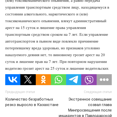
(или) токсикоманического опьянения, а равно передача
управления транспортным средством лицу, находящемуся в
состоянии алкогольного, наркотического и (или)
токсикоманического опьянения, влекут административный
арест на 15 суток и лишение права управления
транспортным средством сроком на 7 лет. Если управление
автотранспортом в пьяном виде повлекло причинение
потерпевшему вреда здоровью, но признаков уголовно
наказуемого деяния нет, то виновному грозит арест на 20
суток и лишение прав на 7 лет. При повторном нарушении
водителю грозит арест на 25 суток и лишение водительских
прав на 9 лет.
Предыдущая статья
Следующая статья
Количество безработных
Экстренное совещание
резко выросло в Казахстане
созвал глава
Минпросвещения после
инцидентов в Павлодарской