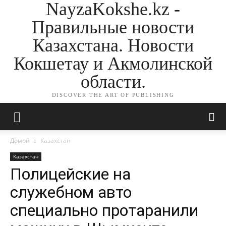
NayzaKokshe.kz -
Правильные новости
Казахстана. Новости
Кокшетау и Акмолинской
области.
DISCOVER THE ART OF PUBLISHING
Домой
Казахстан
Казахстан
Полицейские на
служебном авто
специально протаранили