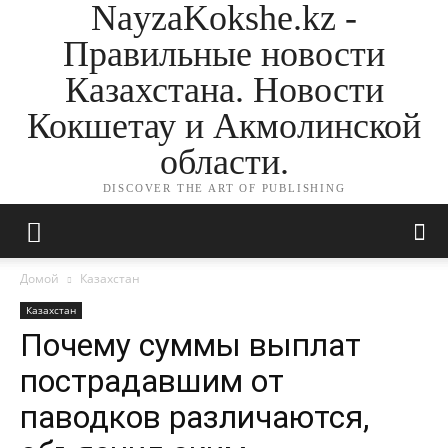
NayzaKokshe.kz -
Правильные новости
Казахстана. Новости
Кокшетау и Акмолинской
области.
DISCOVER THE ART OF PUBLISHING
Домой
Казахстан
Казахстан
Почему суммы выплат
пострадавшим от
паводков различаются,