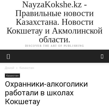
NayzaKokshe.kz -
Правильные новости
Казахстана. Новости
Кокшетау и Акмолинской
области.
DISCOVER THE ART OF PUBLISHING
Домой
Казахстан
Казахстан
Охранники-алкоголики
работали в школах
Кокшетау