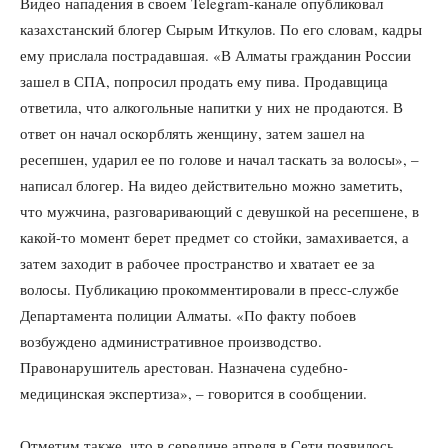
Видео нападения в своем Telegram-канале опубликовал
казахстанский блогер Сырым Иткулов. По его словам, кадры
ему прислала пострадавшая. «В Алматы гражданин России
зашел в СПА, попросил продать ему пива. Продавщица
ответила, что алкогольные напитки у них не продаются. В
ответ он начал оскорблять женщину, затем зашел на
ресепшен, ударил ее по голове и начал таскать за волосы», –
написал блогер. На видео действительно можно заметить,
что мужчина, разговаривающий с девушкой на ресепшене, в
какой-то момент берет предмет со стойки, замахивается, а
затем заходит в рабочее пространство и хватает ее за
волосы. Публикацию прокомментировали в пресс-службе
Департамента полиции Алматы. «По факту побоев
возбуждено административное производство.
Правонарушитель арестован. Назначена судебно-
медицинская экспертиза», – говорится в сообщении.
Отметим также, что в середине апреля в Сети появилось