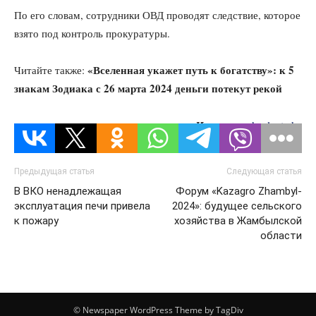
По его словам, сотрудники ОВД проводят следствие, которое
взято под контроль прокуратуры.
«Вселенная укажет путь к богатству»: к 5
Читайте также:
знакам Зодиака с 26 марта 2024 деньги потекут рекой
Источник:
kazlenta.kz
Предыдущая статья
Следующая статья
В ВКО ненадлежащая
Форум «Kazagro Zhambyl-
эксплуатация печи привела
2024»: будущее сельского
к пожару
хозяйства в Жамбылской
области
© Newspaper WordPress Theme by TagDiv