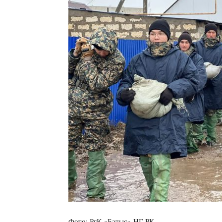
Фото: РгК «Батыс» НГ РК