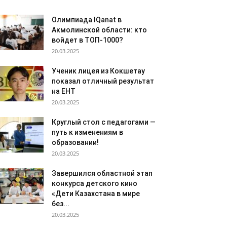
Олимпиада IQanat в
Акмолинской области: кто
войдет в ТОП-1000?
20.03.2025
Ученик лицея из Кокшетау
показал отличный результат
на ЕНТ
20.03.2025
Круглый стол с педагогами —
путь к изменениям в
образовании!
20.03.2025
Завершился областной этап
конкурса детского кино
«Дети Казахстана в мире
без...
20.03.2025