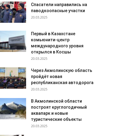
Спасатели направились на
паводкоопасные участки
20.03.2025
Первый в Казахстане
комьюнити-центр
международного уровня
открылся в Косшы
20.03.2025
Через Акмолинскую область
пройдёт новая
республиканская автодорога
20.03.2025
В Акмолинской области
построят круглогодичный
аквапарк и новые
туристические объекты
20.03.2025