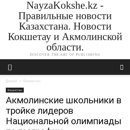
NayzaKokshe.kz -
Правильные новости
Казахстана. Новости
Кокшетау и Акмолинской
области.
DISCOVER THE ART OF PUBLISHING
Домой
Казахстан
Казахстан
Акмолинские школьники в
тройке лидеров
Национальной олимпиады