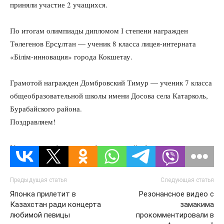
приняли участие 2 учащихся.
По итогам олимпиады дипломом І степени награжден
Төлегенов Ерсұлтан — ученик 8 класса лицея-интерната
«Білім-инновация» города Кокшетау.
Грамотой награжден Домбровский Тимур — ученик 7 класса
общеобразовательной школы имени Досова села Катарколь,
Бурабайского района.
Поздравляем!
Управление образования Акмолинской области
Предыдущая статья
Следующая статья
Японка прилетит в
Резонансное видео с
Казахстан ради концерта
замакима
любимой певицы
прокомментировали в