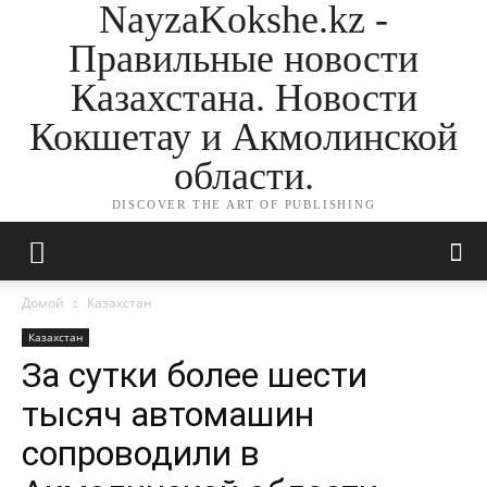
NayzaKokshe.kz -
Правильные новости
Казахстана. Новости
Кокшетау и Акмолинской
области.
DISCOVER THE ART OF PUBLISHING
Домой
Казахстан
Казахстан
За сутки более шести
тысяч автомашин
сопроводили в