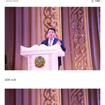
24.02.2024
1487
406 rob