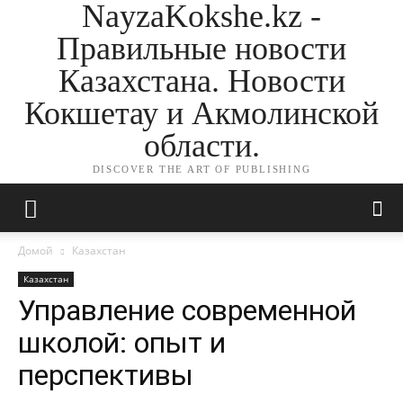
NayzaKokshe.kz -
Правильные новости
Казахстана. Новости
Кокшетау и Акмолинской
области.
DISCOVER THE ART OF PUBLISHING
Домой
Казахстан
Казахстан
Управление современной
школой: опыт и
перспективы