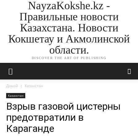
NayzaKokshe.kz -
Правильные новости
Казахстана. Новости
Кокшетау и Акмолинской
области.
DISCOVER THE ART OF PUBLISHING
Домой
Казахстан
Казахстан
Взрыв газовой цистерны
предотвратили в
Караганде