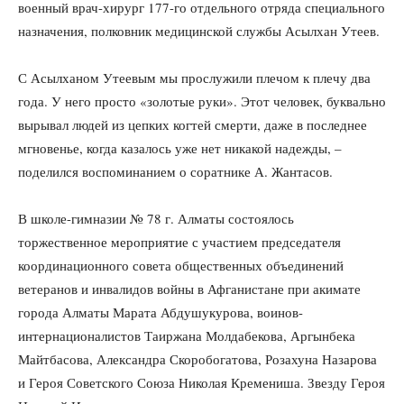
военный врач-хирург 177-го отдельного отряда специального
назначения, полковник медицинской службы Асылхан Утеев.
С Асылханом Утеевым мы прослужили плечом к плечу два
года. У него просто «золотые руки». Этот человек, буквально
вырывал людей из цепких когтей смерти, даже в последнее
мгновенье, когда казалось уже нет никакой надежды, –
поделился воспоминанием о соратнике А. Жантасов.
В школе-гимназии № 78 г. Алматы состоялось
торжественное мероприятие с участием председателя
координационного совета общественных объединений
ветеранов и инвалидов войны в Афганистане при акимате
города Алматы Марата Абдушукурова, воинов-
интернационалистов Таиржана Молдабекова, Аргынбека
Майтбасова, Александра Скоробогатова, Розахуна Назарова
и Героя Советского Союза Николая Кремениша. Звезду Героя