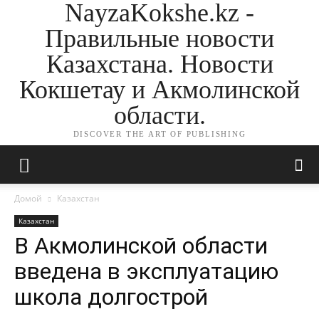
NayzaKokshe.kz -
Правильные новости
Казахстана. Новости
Кокшетау и Акмолинской
области.
DISCOVER THE ART OF PUBLISHING
Домой
Казахстан
Казахстан
В Акмолинской области
введена в эксплуатацию
школа долгострой