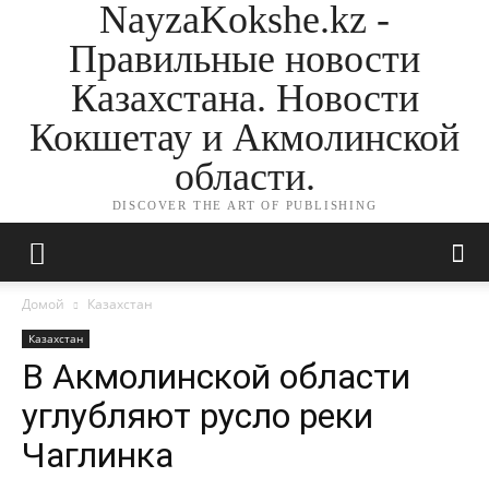
NayzaKokshe.kz -
Правильные новости
Казахстана. Новости
Кокшетау и Акмолинской
области.
DISCOVER THE ART OF PUBLISHING
Домой
Казахстан
Казахстан
В Акмолинской области
углубляют русло реки
Чаглинка