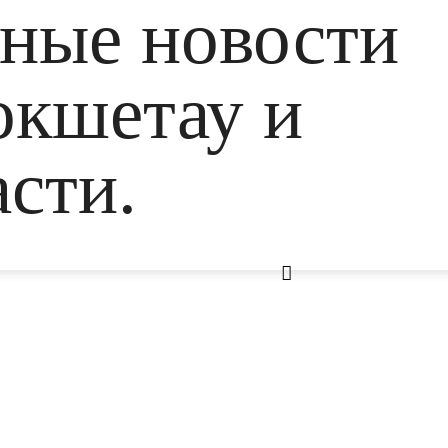
ьные новости
окшетау и
сти.