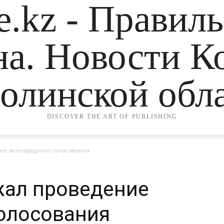
.kz - Правил
на. Новости К
олинской обла
DISCOVER THE ART OF PUBLISHING
ие всенародного голосования
жал проведение
олосования