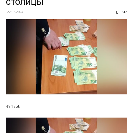
столицы
22.02.2024
1512
474 rob