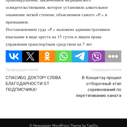
освидетельствования, которое установило алкогольное
опьянение легкой степени; объяснением самого «Р.» и
признанием.
Постановлением суда «Р.» наложено административное
взыскание в виде ареста на 15 суток и лишен права
управления транспортным средством на 7 лет.
Постановление не вступило в законную силу.
Предыдущая статья
Следующая статья
СПАСИБО, ДОКТОР! СЛОВА
В Кокшетау прошел
БЛАГОДАРНОСТИ ОТ
отборочный этап
ПОДПИСЧИКА!
соревнований по
перетягиванию каната
© Newspaper WordPress Theme by TagDiv