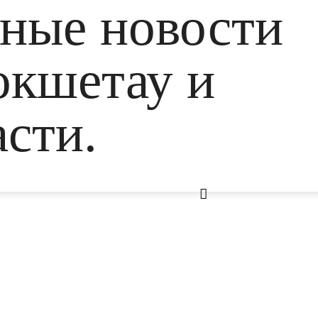
ьные новости
окшетау и
сти.