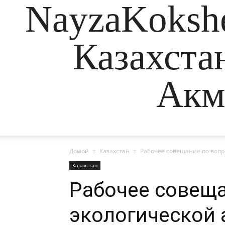
NayzaKokshe
Казахста
Акм
Домой
Казахстан
Рабочее совещание по вопро
Казахстан
Рабочее совещ
экологической 