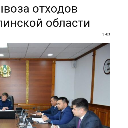
ывоза отходов
линской области
421