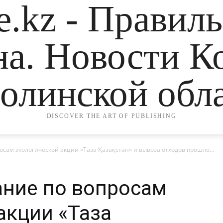
.kz - Правил
на. Новости К
олинской обла
DISCOVER THE ART OF PUBLISHING
сам экологической акции «Таза Қазақстан» и вывоза отходов прошло...
ание по вопросам
акции «Таза