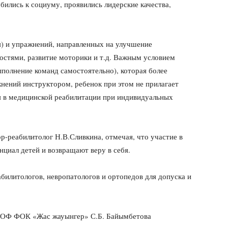
бились к социуму, проявились лидерские качества,
я) и упражнений, направленных на улучшение
стями, развитие моторики и т.д. Важным условием
ыполнение команд самостоятельно), которая более
нений инструктором, ребенок при этом не прилагает
ся в медицинской реабилитации при индивидуальных
-реабилитолог Н.В.Сливкина, отмечая, что участие в
циал детей и возвращают веру в себя.
абилитологов, невропатологов и ортопедов для допуска и
я ОФ ФОК «Жас жауынгер» С.Б. Байымбетова