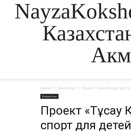
NayzaKokshe
Казахста
Акм
Домой
Казахстан
Проект «Тұсау Кесер»: дос
Казахстан
Проект «Тұсау 
спорт для дете