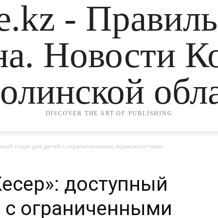
.kz - Правил
на. Новости К
олинской обла
DISCOVER THE ART OF PUBLISHING
тупный спорт для детей с ограниченными возможностями
Кесер»: доступный
й с ограниченными