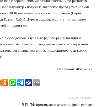
ростков с ограниченными возможностями» по развитию
в «Жас жауынгер» получила авторское право
(№28963 от
спорту ФОК посещали именитые спортсмены (Серик
я Ильин, Хабиб Нурмагомедов, и др.), в т.ч. активное
етей и подростков.
 с руководством клуба и кафедрой реабилитации и
ерситет Астана» о проведении научных исследований
ользования специалистами, занимающимися с детьми с
е.
Источник:
dknews.kz
Следующая статья
В ЕНПФ прокомментировали факт утечки