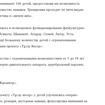
ринимают 160 детей, предоставляя им возможность
ожество навыков. Тренировки проходят по пяти видам
летика и «жекпе-жек».
охвата и полноценное функционирование физкультурно-
 Алматы, Шымкент, Атырау, Семей, Актау, Усть-
ещё большему количеству детей с ограниченными
ми проекта «Тұсау Кесер».
ростки с ограниченными возможностями от 5 до 18 лет
орно-двигательного аппарата, церебральный паралич,
Жауынгер».
роекту «Тұсау кесер» у детей улучшились опорно-
н, реакция, моторные навыки, фокусировка внимания на