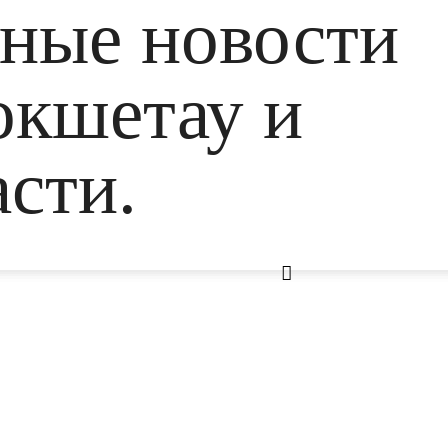
ьные новости
окшетау и
сти.