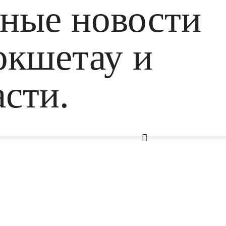
ьные новости
окшетау и
сти.