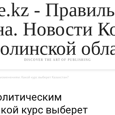
.kz - Правил
на. Новости К
олинской обла
DISCOVER THE ART OF PUBLISHING
 изменениям: Какой курс выберет Казахстан?
олитическим
кой курс выберет