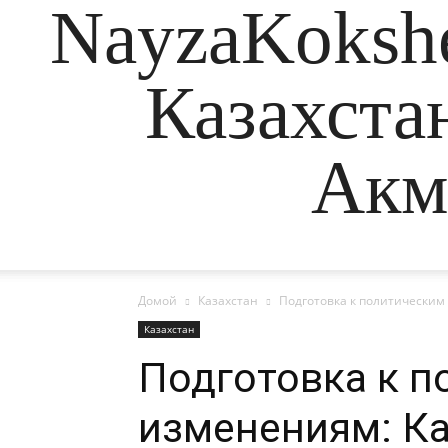
NayzaKokshe
Казахста
Акм
Домой
Казахстан
Подготовка к политическим
Казахстан
Подготовка к п
изменениям: Ка