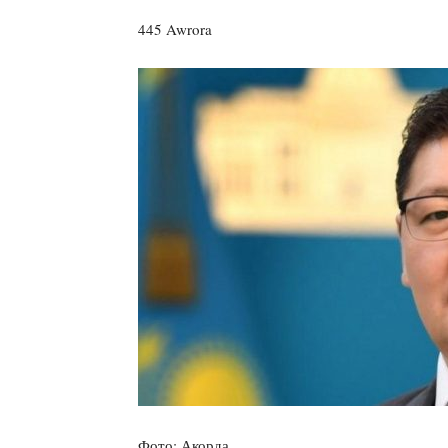
445 Awrora
Фото: Акорда