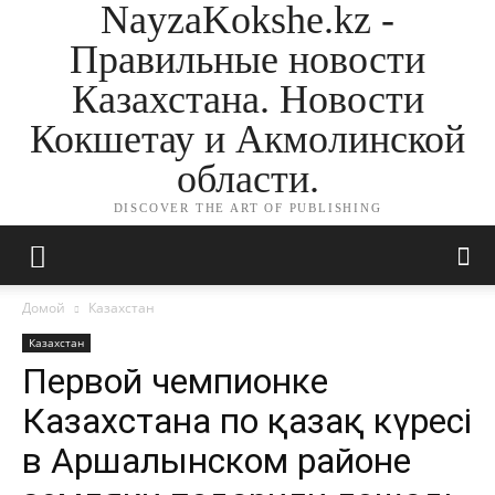
NayzaKokshe.kz -
Правильные новости
Казахстана. Новости
Кокшетау и Акмолинской
области.
DISCOVER THE ART OF PUBLISHING
Домой
Казахстан
Казахстан
Первой чемпионке
Казахстана по қазақ күресі
в Аршалынском районе