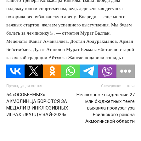
вашего тренера Копжасара Князова. Ваша победа дала
надежду юным спортсменам, ведь деревенская девушка
покорила республиканскую арену. Впереди — еще много
важных стартов, желаем успешного выступления. Мы будем
болеть за чемпионку!», — отметил Мурат Балпан.
Меценаты Жанат Аманғалиев, Достан Абдурахманов, Арман
Бейсембаев, Дулат Атанов и Мурат Бекмагамбетов по старой
казахской традиции Айтхожа Жансае подарили лошадь и
денежный сертификат.
Предыдущая статья
Следующая статья
54 «ОСОБЕННЫХ»
Незаконное выделение 27
АКМОЛИНЦА БОРЮТСЯ ЗА
млн бюджетных тенге
МЕДАЛИ В ИНКЛЮЗИВНЫХ
выявила прокуратура
ИГРАХ «ЖУЛДЫЗАЙ-2024»
Есильского района
Акмолинской области