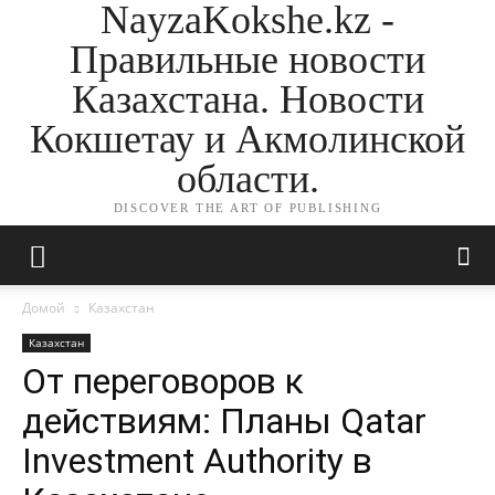
NayzaKokshe.kz -
Правильные новости
Казахстана. Новости
Кокшетау и Акмолинской
области.
DISCOVER THE ART OF PUBLISHING
Домой
Казахстан
Казахстан
От переговоров к
действиям: Планы Qatar
Investment Authority в