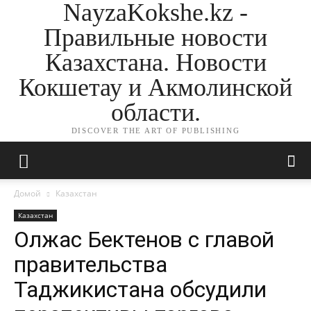
NayzaKokshe.kz -
Правильные новости
Казахстана. Новости
Кокшетау и Акмолинской
области.
DISCOVER THE ART OF PUBLISHING
Домой
Казахстан
Казахстан
Олжас Бектенов с главой
правительства
Таджикистана обсудили