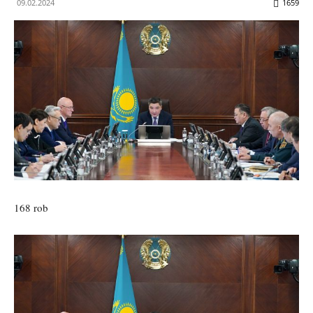
09.02.2024
1659
168 rob