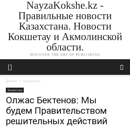
NayzaKokshe.kz -
Правильные новости
Казахстана. Новости
Кокшетау и Акмолинской
области.
DISCOVER THE ART OF PUBLISHING
Домой
Казахстан
Казахстан
Олжас Бектенов: Мы
будем Правительством
решительных действий