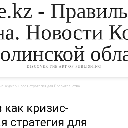
.kz - Правил
на. Новости К
олинской обла
DISCOVER THE ART OF PUBLISHING
-менеджер: новая стратегия для Правительства
 как кризис-
я стратегия для