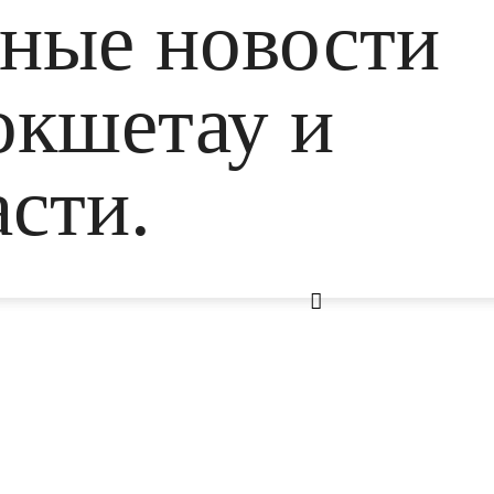
ьные новости
окшетау и
сти.