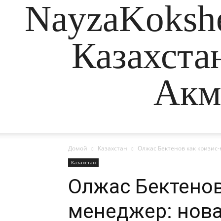
NayzaKokshe
Казахста
Акм
Домой
Казахстан
Олжас Бектенов как кризис
Казахстан
Олжас Бектенов
менеджер: нова