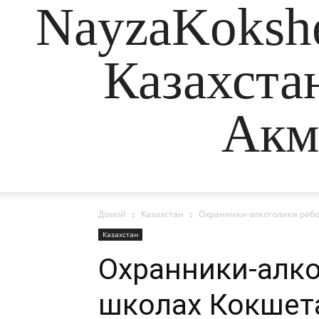
NayzaKokshe
Казахста
Акм
Домой
Казахстан
Охранники-алкоголики рабо
Казахстан
Охранники-алко
школах Кокшет