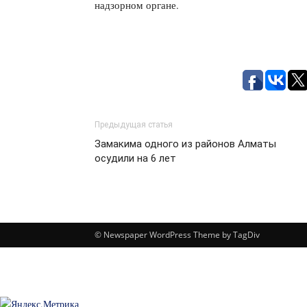
надзорном органе.
Предыдущая статья
Замакима одного из районов Алматы
осудили на 6 лет
© Newspaper WordPress Theme by TagDiv