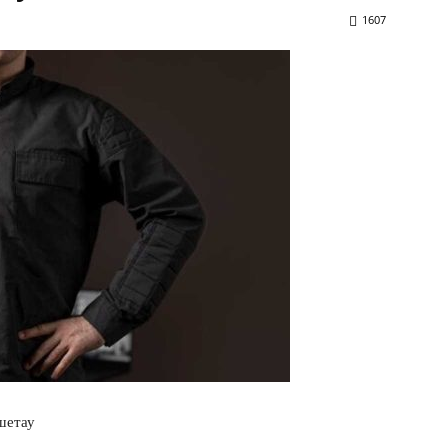
1607
шетау