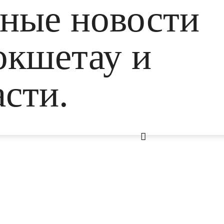
ьные новости
окшетау и
сти.