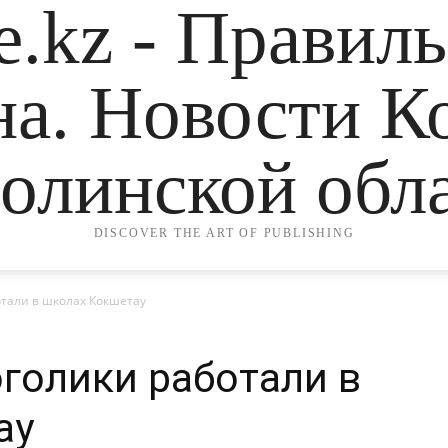
.kz - Правил
на. Новости К
олинской обла
DISCOVER THE ART OF PUBLISHING
тали в школах Кокшетау
голики работали в
ау