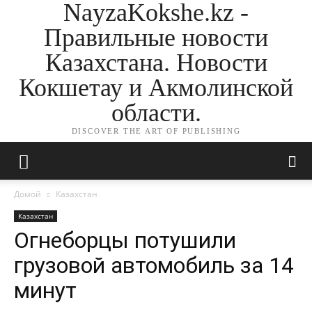
NayzaKokshe.kz -
Правильные новости
Казахстана. Новости
Кокшетау и Акмолинской
области.
DISCOVER THE ART OF PUBLISHING
Домой
Казахстан
Казахстан
Огнеборцы потушили
грузовой автомобиль за 14
минут