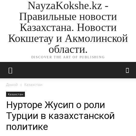
NayzaKokshe.kz -
Правильные новости
Казахстана. Новости
Кокшетау и Акмолинской
области.
DISCOVER THE ART OF PUBLISHING
Домой
Казахстан
Казахстан
Нурторе Жусип о роли
Турции в казахстанской
политике