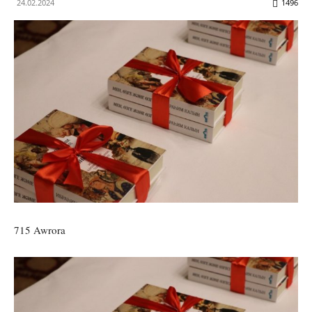
24.02.2024
1496
715 Awrora